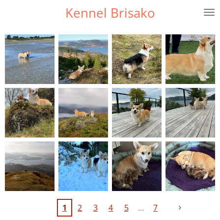
Kennel Brisako
Gå
til
hovedinnhold
1
2
3
4
5
7