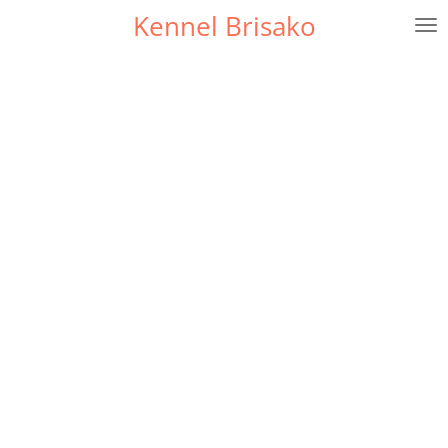
Kennel Brisako
Gå
til
hovedinnhold